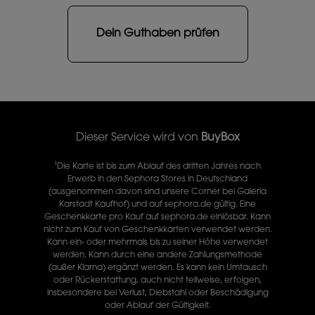
Dein Guthaben prüfen
Dieser Service wird von
BuyBox
¹Die Karte ist bis zum Ablauf des dritten Jahres nach
Erwerb in den Sephora Stores in Deutschland
(ausgenommen davon sind unsere Corner bei Galeria
Karstadt Kaufhof) und auf sephora.de gültig. Eine
Geschenkkarte pro Kauf auf sephora.de einlösbar. Kann
nicht zum Kauf von Geschenkkarten verwendet werden.
Kann ein- oder mehrmals bis zu seiner Höhe verwendet
werden. Kann durch eine andere Zahlungsmethode
(außer Klarna) ergänzt werden. Es kann kein Umtausch
oder Rückerstattung, auch nicht teilweise, erfolgen,
insbesondere bei Verlust, Diebstahl oder Beschädigung
oder Ablauf der Gültigkeit.