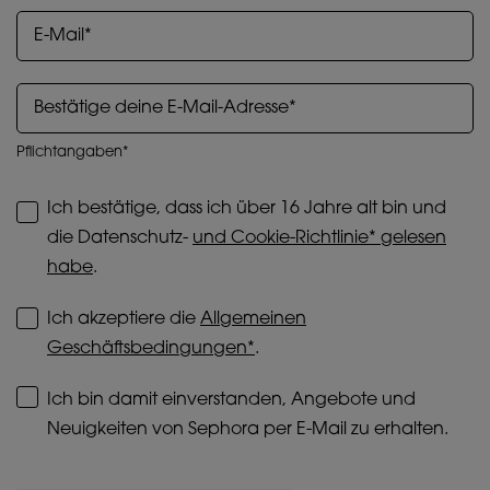
Browserverlaufs und Ihrer bisherigen
Interaktionen.
Cookies zur Publikumsmessung :
Sie
ermöglichen es uns, Statistiken über die
Anzahl der Besucher unserer Website und
ihre Surfgewohnheiten zu erstellen, um ihre
Leistung zu verbessern.
Ich bestätige, dass ich über 16 Jahre alt bin und
Mit Ausnahme der technischen Cookies erfordert
die Datenschutz-
und Cookie-Richtlinie* gelesen
die Hinterlegung und das Auslesen dieser
habe
.
Tracker Dein Einverständnis. Du kannst Deine
Auswahl bezüglich der Platzierung dieser
Ich akzeptiere die
Allgemeinen
Cookies über die Schaltfläche "Einstellungen
Geschäftsbedingungen*
.
verwalten" unten anpassen oder Dich für "Alle
akzeptieren" oder "Alle ablehnen" entscheiden.
Ich bin damit einverstanden, Angebote und
Du kannst Deine Zustimmung jederzeit
Neuigkeiten von Sephora per E-Mail zu erhalten.
widerrufen. Wenn Du weitere Informationen über
die verwendeten Cookies wünschst, klicke
hier
.