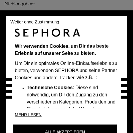
Weiter ohne Zustimmung
Wann möchtest du sie
versenden?
Wir verwenden Cookies, um Dir das beste
Erlebnis auf unserer Seite zu bieten.
Heute senden
Um Dir ein optimales Online-Einkaufserlebnis zu
bieten, verwenden SEPHORA und seine Partner
Später senden
Cookies und andere Tracker, wie z.B. :
Technische Cookies:
Diese sind
notwendig, um Dir den Zugang zu den
3. Wähle einen Betrag
verschiedenen Kategorien, Produkten und
Dienstleistungen auf der Website zu
MEHR LESEN
ermöglichen und die Website zu sichern.
Sie sind für den technischen Betrieb der
20 €
50 €
100 €
Website unerlässlich und können nicht
ALLE AKZEPTIEREN